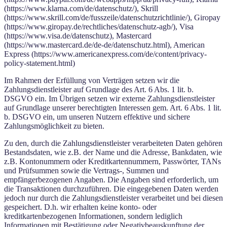
(https://www.klarna.com/de/datenschutz/), Skrill
(https://www.skrill.com/de/fusszeile/datenschutzrichtlinie/), Giropay
(https://www.giropay.de/rechtliches/datenschutz-agb/), Visa
(https://www.visa.de/datenschutz), Mastercard
(https://www.mastercard.de/de-de/datenschutz.html), American
Express (https://www.americanexpress.com/de/content/privacy-
policy-statement.html)
Im Rahmen der Erfüllung von Verträgen setzen wir die
Zahlungsdienstleister auf Grundlage des Art. 6 Abs. 1 lit. b.
DSGVO ein. Im Übrigen setzen wir externe Zahlungsdienstleister
auf Grundlage unserer berechtigten Interessen gem. Art. 6 Abs. 1 lit.
b. DSGVO ein, um unseren Nutzern effektive und sichere
Zahlungsmöglichkeit zu bieten.
Zu den, durch die Zahlungsdienstleister verarbeiteten Daten gehören
Bestandsdaten, wie z.B. der Name und die Adresse, Bankdaten, wie
z.B. Kontonummern oder Kreditkartennummern, Passwörter, TANs
und Prüfsummen sowie die Vertrags-, Summen und
empfängerbezogenen Angaben. Die Angaben sind erforderlich, um
die Transaktionen durchzuführen. Die eingegebenen Daten werden
jedoch nur durch die Zahlungsdienstleister verarbeitet und bei diesen
gespeichert. D.h. wir erhalten keine konto- oder
kreditkartenbezogenen Informationen, sondern lediglich
Informationen mit Bestätigung oder Negativbeauskunftung der