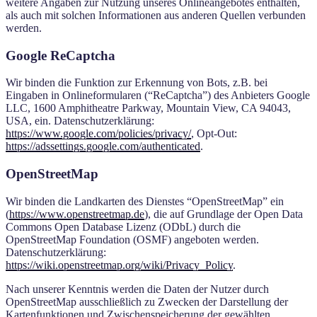
weitere Angaben zur Nutzung unseres Onlineangebotes enthalten,
als auch mit solchen Informationen aus anderen Quellen verbunden
werden.
Google ReCaptcha
Wir binden die Funktion zur Erkennung von Bots, z.B. bei
Eingaben in Onlineformularen (“ReCaptcha”) des Anbieters Google
LLC, 1600 Amphitheatre Parkway, Mountain View, CA 94043,
USA, ein. Datenschutzerklärung:
https://www.google.com/policies/privacy/
, Opt-Out:
https://adssettings.google.com/authenticated
.
OpenStreetMap
Wir binden die Landkarten des Dienstes “OpenStreetMap” ein
(
https://www.openstreetmap.de
), die auf Grundlage der Open Data
Commons Open Database Lizenz (ODbL) durch die
OpenStreetMap Foundation (OSMF) angeboten werden.
Datenschutzerklärung:
https://wiki.openstreetmap.org/wiki/Privacy_Policy
.
Nach unserer Kenntnis werden die Daten der Nutzer durch
OpenStreetMap ausschließlich zu Zwecken der Darstellung der
Kartenfunktionen und Zwischenspeicherung der gewählten